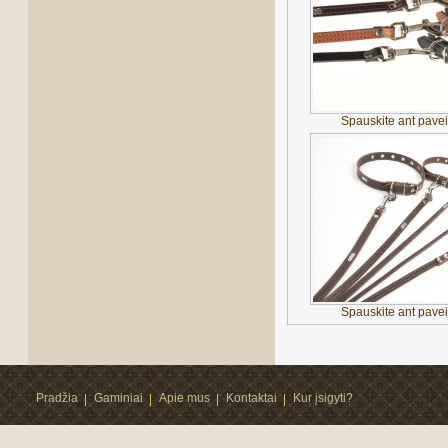
Spauskite ant pavei
Spauskite ant pavei
Pradžia
Gaminiai
Apie mus
Kontaktai
Kur įsigyti?