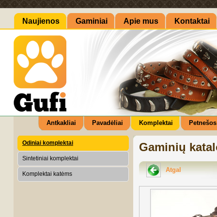
Naujienos
Gaminiai
Apie mus
Kontaktai
Antkakliai
Pavadėliai
Komplektai
Petnešos
Odiniai komplektai
Gaminių kata
Sintetiniai komplektai
Atgal
Komplektai katėms