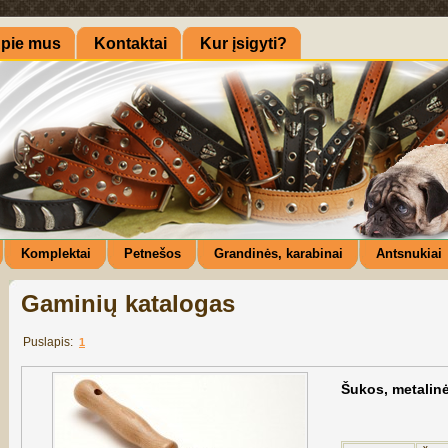
pie mus
Kontaktai
Kur įsigyti?
Komplektai
Petnešos
Grandinės, karabinai
Antsnukiai
Gaminių katalogas
Puslapis:
1
Šukos, metalin