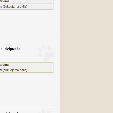
tavimai
m (šukuojama dalis)
ės, dvipusės
tavimai
m (šukuojama dalis)