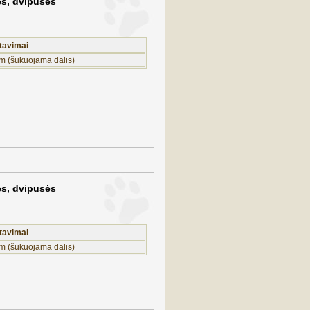
ės, dvipusės
tavimai
m (šukuojama dalis)
ės, dvipusės
tavimai
m (šukuojama dalis)