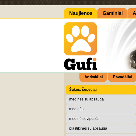
Naujienos
Gaminiai
A
Antkakliai
Pavadėliai
Šukos, šepečiai
medinės su apsauga
medinės
medinės dvipusės
plastikinės su apsauga