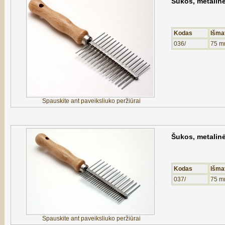
Šukos, metalin
Kodas
Išma
036/
75 m
Spauskite ant paveiksliuko peržiūrai
Šukos, metalin
Kodas
Išma
037/
75 m
Spauskite ant paveiksliuko peržiūrai