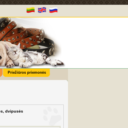
Priežiūros priemonės
ės, dvipusės