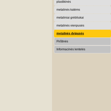
plastikinės
metalinės katėms
metaliniai grėbliukai
metalinės vienpusės
metalinės dvipusės
Pirštinės
Informacinės lentelės